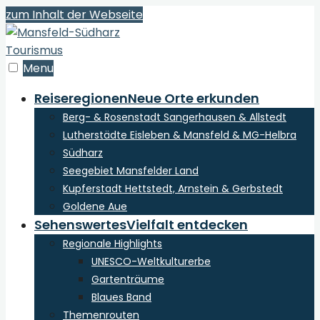
zum Inhalt der Webseite
Menu
Reiseregionen
Neue Orte erkunden
Berg- & Rosenstadt Sangerhausen & Allstedt
Lutherstädte Eisleben & Mansfeld & MG-Helbra
Südharz
Seegebiet Mansfelder Land
Kupferstadt Hettstedt, Arnstein & Gerbstedt
Goldene Aue
Sehenswertes
Vielfalt entdecken
Regionale Highlights
UNESCO-Weltkulturerbe
Gartenträume
Blaues Band
Themenrouten