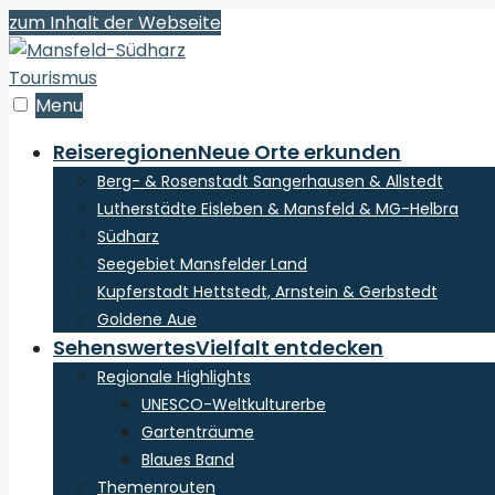
zum Inhalt der Webseite
Menu
Reiseregionen
Neue Orte erkunden
Berg- & Rosenstadt Sangerhausen & Allstedt
Lutherstädte Eisleben & Mansfeld & MG-Helbra
Südharz
Seegebiet Mansfelder Land
Kupferstadt Hettstedt, Arnstein & Gerbstedt
Goldene Aue
Sehenswertes
Vielfalt entdecken
Regionale Highlights
UNESCO-Weltkulturerbe
Gartenträume
Blaues Band
Themenrouten