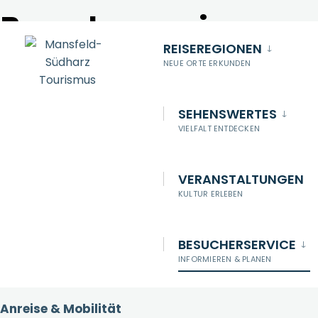
Besucherservice
zum
REISEREGIONEN
Inhalt
NEUE ORTE ERKUNDEN
der
Webseite
Tourist-Informationen
SEHENSWERTES
Alle Standorte vor Ort auf einen Blick
VIELFALT ENTDECKEN
Broschüren & Infomaterial
VERANSTALTUNGEN
KULTUR ERLEBEN
Alles rund um Mansfeld-Südharz
Nachhaltiger Tourismus
BESUCHERSERVICE
INFORMIEREN & PLANEN
Nachhaltige touristische Entwicklung in MSH
Anreise & Mobilität