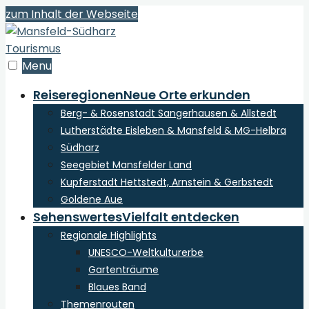
zum Inhalt der Webseite
Menu
Reiseregionen
Neue Orte erkunden
Berg- & Rosenstadt Sangerhausen & Allstedt
Lutherstädte Eisleben & Mansfeld & MG-Helbra
Südharz
Seegebiet Mansfelder Land
Kupferstadt Hettstedt, Arnstein & Gerbstedt
Goldene Aue
Sehenswertes
Vielfalt entdecken
Regionale Highlights
UNESCO-Weltkulturerbe
Gartenträume
Blaues Band
Themenrouten