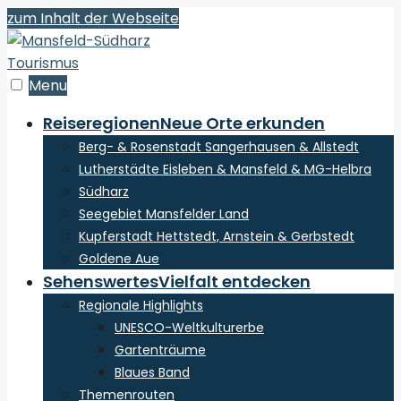
zum Inhalt der Webseite
Menu
Reiseregionen
Neue Orte erkunden
Berg- & Rosenstadt Sangerhausen & Allstedt
Lutherstädte Eisleben & Mansfeld & MG-Helbra
Südharz
Seegebiet Mansfelder Land
Kupferstadt Hettstedt, Arnstein & Gerbstedt
Goldene Aue
Sehenswertes
Vielfalt entdecken
Regionale Highlights
UNESCO-Weltkulturerbe
Gartenträume
Blaues Band
Themenrouten