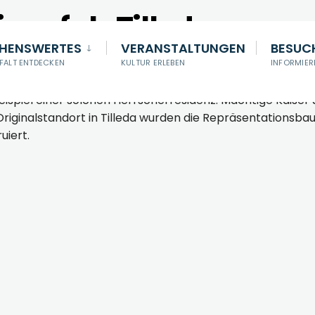
gspfalz Tilleda
EHENSWERTES
VERANSTALTUNGEN
BESUC
LFALT ENTDECKEN
KULTUR ERLEBEN
INFORMIER
punkte für umherreisende Könige, die in den imposanten 
rbeispiel einer solchen Herrscherresidenz. Mächtige Kais
m Originalstandort in Tilleda wurden die Repräsentation
uiert.
e Aue Freilichtmuseum Königspfalz Tilleda
e Aue Freilichtmuseum Königspfalz Tilleda
Goldene Aue - Tuchmacherei in der Königspfalz Tilleda
e Aue Freilichtmuseum Königspfalz Tilleda
1 FGoldene Aue - Veranstaltung in der Königspfalz Tille
e Aue Freilichtmuseum Königspfalz Tilleda
e Aue Freilichtmuseum Königspfalz Tilleda