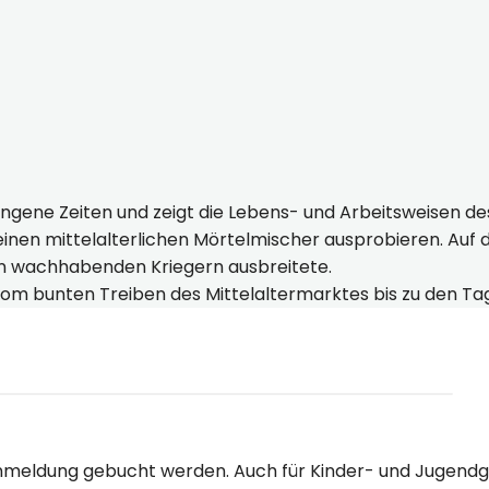
e Aue Freilichtmuseum Königspfalz Tilleda
e Aue Freilichtmuseum Königspfalz Tilleda
 Eingang Königspfalz Tilleda
e Aue Freilichtmuseum Königspfalz Tilleda
ene Aue - Freilichtmuseum Königspfalz Tilleda
rgangene Zeiten und zeigt die Lebens- und Arbeitsweisen d
inen mittelalterlichen Mörtelmischer ausprobieren. Auf 
en wachhabenden Kriegern ausbreitete.
vom bunten Treiben des Mittelaltermarktes bis zu den Ta
meldung gebucht werden. Auch für Kinder- und Jugendg