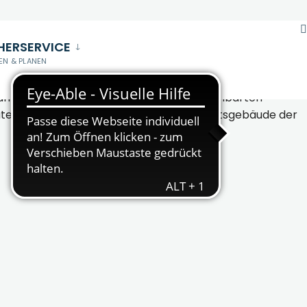
HERSERVICE
EN & PLANEN
Anlagen mit Hunderten von Gefolgsleuten Versorgung und
er und Könige, unter anderem der im benachbarten
sbauten, Wehranlagen, Wohn- und Wirtschaftsgebäude der
dareilichtmuseum Königspfalz Tilleda Veranstaltung Web