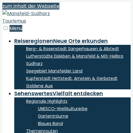
zum Inhalt der Webseite
Menu
Reiseregionen
Neue Orte erkunden
Berg- & Rosenstadt Sangerhausen & Allstedt
Lutherstädte Eisleben & Mansfeld & MG-Helbra
Südharz
Seegebiet Mansfelder Land
Kupferstadt Hettstedt, Arnstein & Gerbstedt
Goldene Aue
Sehenswertes
Vielfalt entdecken
Regionale Highlights
UNESCO-Weltkulturerbe
Gartenträume
Blaues Band
Themenrouten