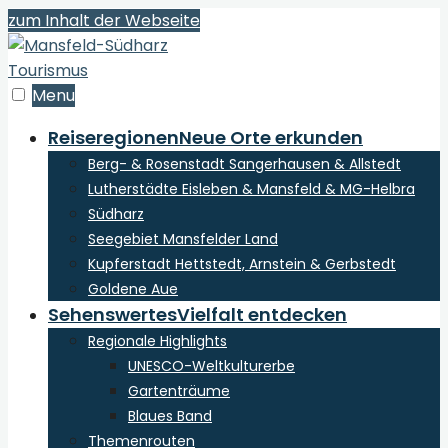
zum Inhalt der Webseite
Menu
Reiseregionen
Neue Orte erkunden
Berg- & Rosenstadt Sangerhausen & Allstedt
Lutherstädte Eisleben & Mansfeld & MG-Helbra
Südharz
Seegebiet Mansfelder Land
Kupferstadt Hettstedt, Arnstein & Gerbstedt
Goldene Aue
Sehenswertes
Vielfalt entdecken
Regionale Highlights
UNESCO-Weltkulturerbe
Gartenträume
Blaues Band
Themenrouten