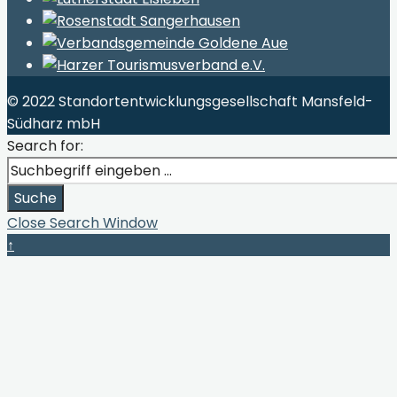
© 2022 Standortentwicklungsgesellschaft Mansfeld-
Südharz mbH
Search for:
Suche
Close Search Window
↑