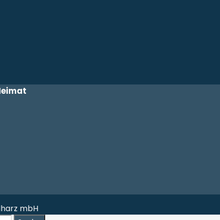
Heimat
üdharz mbH