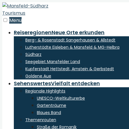
zum
Inhalt
der
Menu
Webseite
Reiseregionen
Neue Orte erkunden
Berg- & Rosenstadt Sangerhausen & Allstedt
Lutherstädte Eisleben & Mansfeld & MG-Helbra
Südharz
Seegebiet Mansfelder Land
Kupferstadt Hettstedt, Arnstein & Gerbstedt
Goldene Aue
Sehenswertes
Vielfalt entdecken
Regionale Highlights
UNESCO-Weltkulturerbe
Gartenträume
Blaues Band
Themenrouten
Straße der Romanik