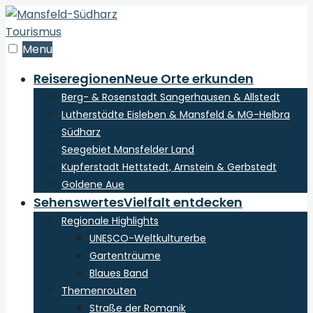
zum
Inhalt
der
Menu
Webseite
Reiseregionen
Neue Orte erkunden
Berg- & Rosenstadt Sangerhausen & Allstedt
Lutherstädte Eisleben & Mansfeld & MG-Helbra
Südharz
Seegebiet Mansfelder Land
Kupferstadt Hettstedt, Arnstein & Gerbstedt
Goldene Aue
Sehenswertes
Vielfalt entdecken
Regionale Highlights
UNESCO-Weltkulturerbe
Gartenträume
Blaues Band
Themenrouten
Straße der Romanik