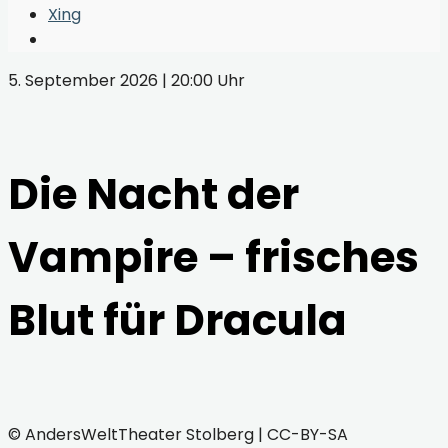
Window
Xing
Open
Search
5. September 2026 | 20:00 Uhr
Window
Die Nacht der
Vampire – frisches
Blut für Dracula
© AndersWeltTheater Stolberg | CC-BY-SA