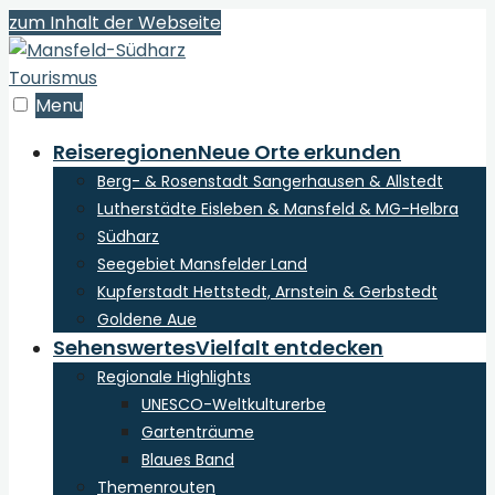
zum Inhalt der Webseite
Menu
Reiseregionen
Neue Orte erkunden
Berg- & Rosenstadt Sangerhausen & Allstedt
Lutherstädte Eisleben & Mansfeld & MG-Helbra
Südharz
Seegebiet Mansfelder Land
Kupferstadt Hettstedt, Arnstein & Gerbstedt
Goldene Aue
Sehenswertes
Vielfalt entdecken
Regionale Highlights
UNESCO-Weltkulturerbe
Gartenträume
Blaues Band
Themenrouten