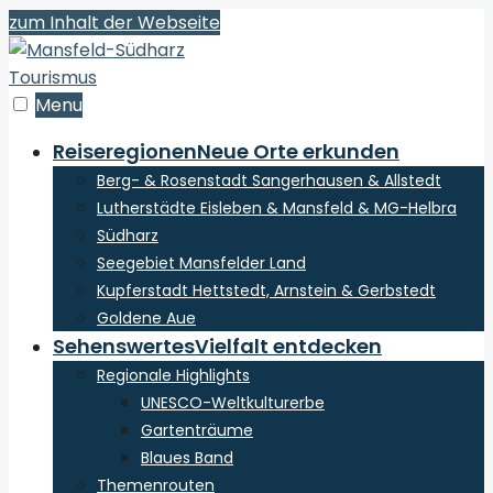
zum Inhalt der Webseite
Menu
Reiseregionen
Neue Orte erkunden
Berg- & Rosenstadt Sangerhausen & Allstedt
Lutherstädte Eisleben & Mansfeld & MG-Helbra
Südharz
Seegebiet Mansfelder Land
Kupferstadt Hettstedt, Arnstein & Gerbstedt
Goldene Aue
Sehenswertes
Vielfalt entdecken
Regionale Highlights
UNESCO-Weltkulturerbe
Gartenträume
Blaues Band
Themenrouten