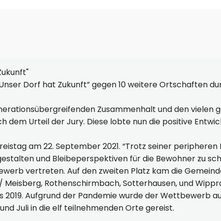
nser Dorf hat Zukunft” gegen 10 weitere Ortschaften du
erationsübergreifenden Zusammenhalt und den vielen g
h dem Urteil der Jury. Diese lobte nun die positive Ent
eistag am 22. September 2021. “Trotz seiner peripheren 
gestalten und Bleibeperspektiven für die Bewohner zu sc
werb vertreten. Auf den zweiten Platz kam die Gemeind
de/ Meisberg, Rothenschirmbach, Sotterhausen, und Wippr
its 2019. Aufgrund der Pandemie wurde der Wettbewerb au
d Juli in die elf teilnehmenden Orte gereist.