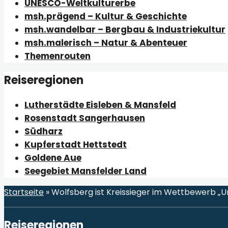
UNESCO-Weltkulturerbe
msh.prägend – Kultur & Geschichte
msh.wandelbar – Bergbau & Industriekultur
msh.malerisch – Natur & Abenteuer
Themenrouten
Reiseregionen
Lutherstädte Eisleben & Mansfeld
Rosenstadt Sangerhausen
Südharz
Kupferstadt Hettstedt
Goldene Aue
Seegebiet Mansfelder Land
Startseite
»
Wolfsberg ist Kreissieger im Wettbewerb „U
Reiseregionen