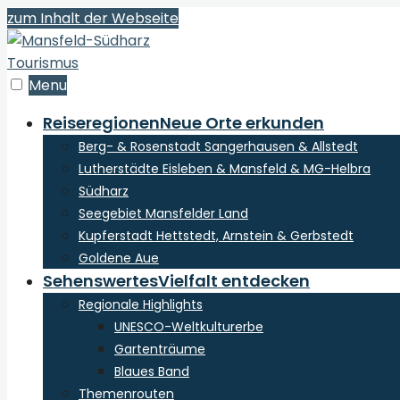
zum Inhalt der Webseite
Menu
Reiseregionen
Neue Orte erkunden
Berg- & Rosenstadt Sangerhausen & Allstedt
Lutherstädte Eisleben & Mansfeld & MG-Helbra
Südharz
Seegebiet Mansfelder Land
Kupferstadt Hettstedt, Arnstein & Gerbstedt
Goldene Aue
Sehenswertes
Vielfalt entdecken
Regionale Highlights
UNESCO-Weltkulturerbe
Gartenträume
Blaues Band
Themenrouten