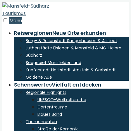
zum
Inhalt
der
Menu
Webseite
Reiseregionen
Neue Orte erkunden
Berg- & Rosenstadt Sangerhausen & Allstedt
Lutherstädte Eisleben & Mansfeld & MG-Helbra
Südharz
Seegebiet Mansfelder Land
Kupferstadt Hettstedt, Arnstein & Gerbstedt
Goldene Aue
Sehenswertes
Vielfalt entdecken
Regionale Highlights
UNESCO-Weltkulturerbe
Gartenträume
Blaues Band
Themenrouten
Straße der Romanik