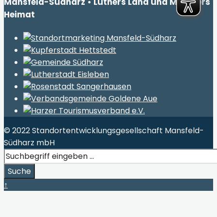
Mansfeld-Südharz • Luthers Land und Müntzers
Heimat
© 2022 Standortentwicklungsgesellschaft Mansfeld-
Südharz mbH
Search
for:
Suche
Close
↑
Search
Window