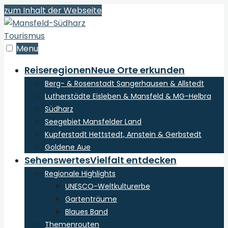
zum Inhalt der Webseite
Menu
Reiseregionen
Neue Orte erkunden
Berg- & Rosenstadt Sangerhausen & Allstedt
Lutherstädte Eisleben & Mansfeld & MG-Helbra
Südharz
Seegebiet Mansfelder Land
Kupferstadt Hettstedt, Arnstein & Gerbstedt
Goldene Aue
Sehenswertes
Vielfalt entdecken
Regionale Highlights
UNESCO-Weltkulturerbe
Gartenträume
Blaues Band
Themenrouten