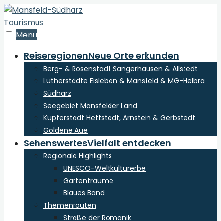
zum
Inhalt
der
Menu
Webseite
Reiseregionen
Neue Orte erkunden
Berg- & Rosenstadt Sangerhausen & Allstedt
Lutherstädte Eisleben & Mansfeld & MG-Helbra
Südharz
Seegebiet Mansfelder Land
Kupferstadt Hettstedt, Arnstein & Gerbstedt
Goldene Aue
Sehenswertes
Vielfalt entdecken
Regionale Highlights
UNESCO-Weltkulturerbe
Gartenträume
Blaues Band
Themenrouten
Straße der Romanik