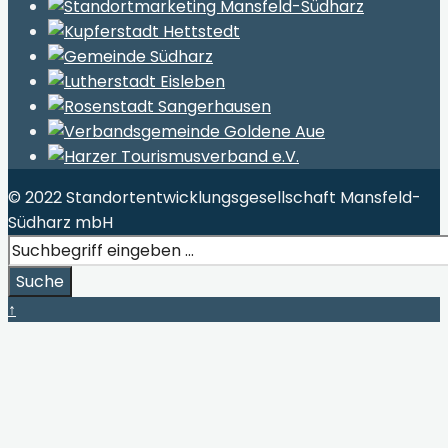
© 2022 Standortentwicklungsgesellschaft Mansfeld-
Südharz mbH
Search
for:
Suche
Close
↑
Search
Window