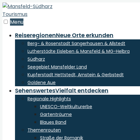
zum
Inhalt
der
Menu
Webseite
Reiseregionen
Neue Orte erkunden
Berg- & Rosenstadt Sangerhausen & Allstedt
Lutherstädte Eisleben & Mansfeld & MG-Helbra
Südharz
Seegebiet Mansfelder Land
Kupferstadt Hettstedt, Arnstein & Gerbstedt
Goldene Aue
Sehenswertes
Vielfalt entdecken
Regionale Highlights
UNESCO-Weltkulturerbe
Gartenträume
Blaues Band
Themenrouten
Straße der Romanik