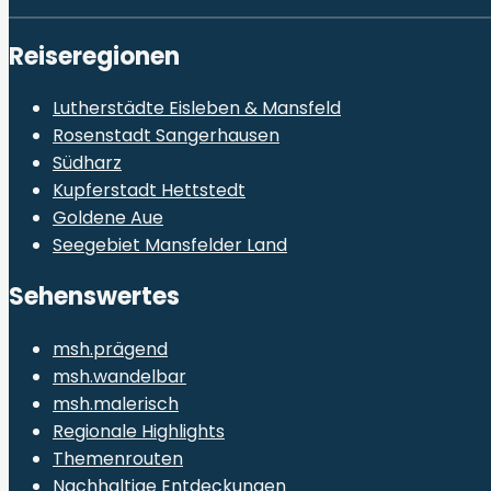
Reiseregionen
Lutherstädte Eisleben & Mansfeld
Rosenstadt Sangerhausen
Südharz
Kupferstadt Hettstedt
Goldene Aue
Seegebiet Mansfelder Land
Sehenswertes
msh.prägend
msh.wandelbar
msh.malerisch
Regionale Highlights
Themenrouten
Nachhaltige Entdeckungen