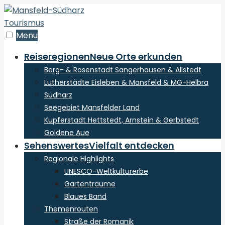
zum
Inhalt
der
Menu
Webseite
Reiseregionen
Neue Orte erkunden
Berg- & Rosenstadt Sangerhausen & Allstedt
Lutherstädte Eisleben & Mansfeld & MG-Helbra
Südharz
Seegebiet Mansfelder Land
Kupferstadt Hettstedt, Arnstein & Gerbstedt
Goldene Aue
Sehenswertes
Vielfalt entdecken
Regionale Highlights
UNESCO-Weltkulturerbe
Gartenträume
Blaues Band
Themenrouten
Straße der Romanik