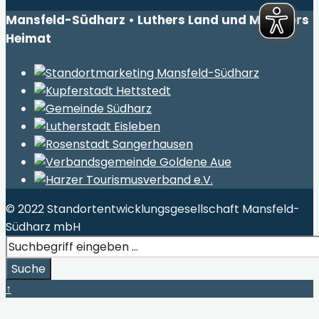
Mansfeld-Südharz • Luthers Land und Müntzers
Heimat
© 2022 Standortentwicklungsgesellschaft Mansfeld-
Südharz mbH
Search
for:
Suche
Close
↑
Search