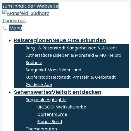
zum Inhalt der Webseite
Menu
Reiseregionen
Neue Orte erkunden
Berg- & Rosenstadt Sangerhausen & Allstedt
Lutherstädte Eisleben & Mansfeld & MG-Helbra
Südharz
Seegebiet Mansfelder Land
Kupferstadt Hettstedt, Arnstein & Gerbstedt
Goldene Aue
Sehenswertes
Vielfalt entdecken
Regionale Highlights
UNESCO-Weltkulturerbe
Gartenträume
Blaues Band
Themenrouten