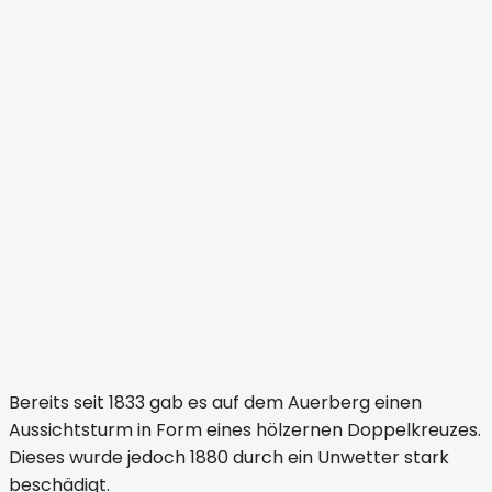
Döring
Stolberg (Harz) - Jubiläum Josephskreuz © Karin
Döring
Stolberg (Harz) - Jubiläum Josephskreuz -
Sonderprägung © Karin Döring
Stolberg (Harz) - Jubiläum Josephskreuz -
Sonderprägung © Karin Döring
Bereits seit 1833 gab es auf dem Auerberg einen
Aussichtsturm in Form eines hölzernen Doppelkreuzes.
Dieses wurde jedoch 1880 durch ein Unwetter stark
beschädigt.