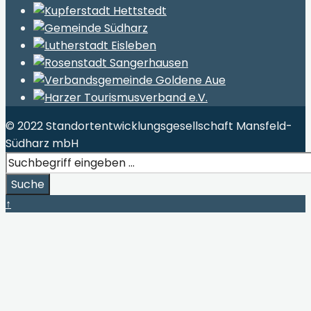
© 2022 Standortentwicklungsgesellschaft Mansfeld-
Südharz mbH
Search
for:
Suche
Close
↑
Search
Window