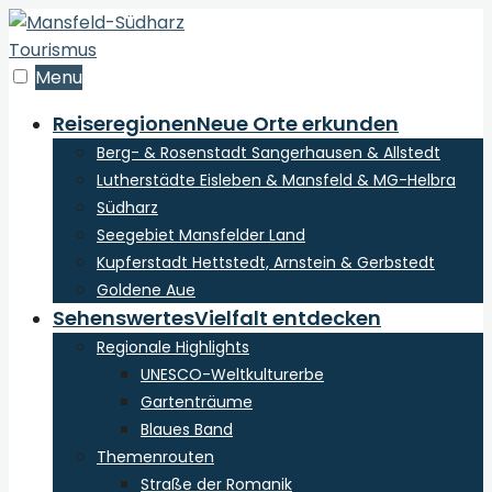
zum
Inhalt
der
Menu
Webseite
Reiseregionen
Neue Orte erkunden
Berg- & Rosenstadt Sangerhausen & Allstedt
Lutherstädte Eisleben & Mansfeld & MG-Helbra
Südharz
Seegebiet Mansfelder Land
Kupferstadt Hettstedt, Arnstein & Gerbstedt
Goldene Aue
Sehenswertes
Vielfalt entdecken
Regionale Highlights
UNESCO-Weltkulturerbe
Gartenträume
Blaues Band
Themenrouten
Straße der Romanik