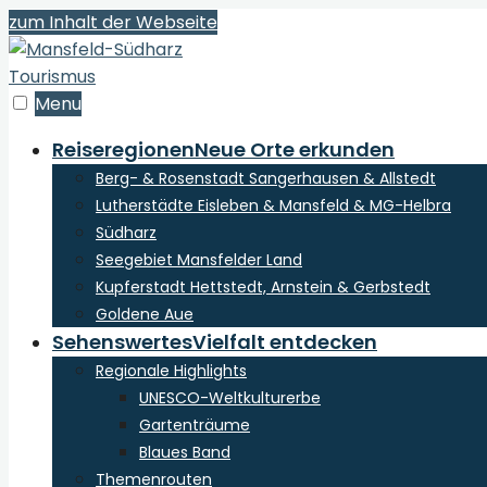
zum Inhalt der Webseite
Menu
Reiseregionen
Neue Orte erkunden
Berg- & Rosenstadt Sangerhausen & Allstedt
Lutherstädte Eisleben & Mansfeld & MG-Helbra
Südharz
Seegebiet Mansfelder Land
Kupferstadt Hettstedt, Arnstein & Gerbstedt
Goldene Aue
Sehenswertes
Vielfalt entdecken
Regionale Highlights
UNESCO-Weltkulturerbe
Gartenträume
Blaues Band
Themenrouten