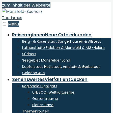
zum Inhalt der Webseite
Menu
Reiseregionen
Neue Orte erkunden
Berg- & Rosenstadt Sangerhausen & Allstedt
Lutherstädte Eisleben & Mansfeld & MG-Helbra
Südharz
Seegebiet Mansfelder Land
Kupferstadt Hettstedt, Arnstein & Gerbstedt
Goldene Aue
Sehenswertes
Vielfalt entdecken
Regionale Highlights
UNESCO-Weltkulturerbe
Gartenträume
Blaues Band
Themenrouten