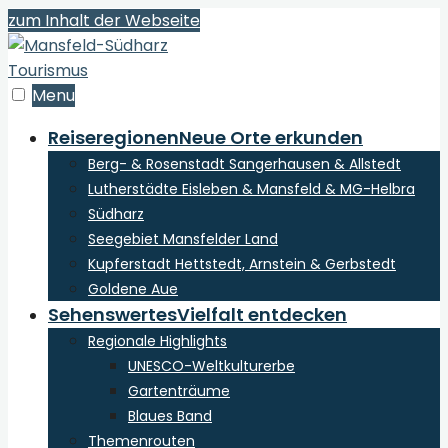
zum Inhalt der Webseite
Menu
Reiseregionen
Neue Orte erkunden
Berg- & Rosenstadt Sangerhausen & Allstedt
Lutherstädte Eisleben & Mansfeld & MG-Helbra
Südharz
Seegebiet Mansfelder Land
Kupferstadt Hettstedt, Arnstein & Gerbstedt
Goldene Aue
Sehenswertes
Vielfalt entdecken
Regionale Highlights
UNESCO-Weltkulturerbe
Gartenträume
Blaues Band
Themenrouten