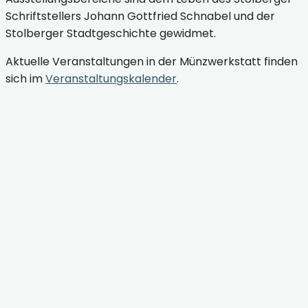
Schriftstellers Johann Gottfried Schnabel und der
Stolberger Stadtgeschichte gewidmet.
Aktuelle Veranstaltungen in der Münzwerkstatt finden
sich im
Veranstaltungskalender
.
Stolberg (Harz) - Museum Alte Münze
Museum Alte
Münze
Stolberg (Harz) - Museum Alte Münze
Stolberg (Harz) - Museum Alte Münze
Stolberg (Harz) - Museum Alte Münze
Stolberg (Harz) - Museum Alte Münze