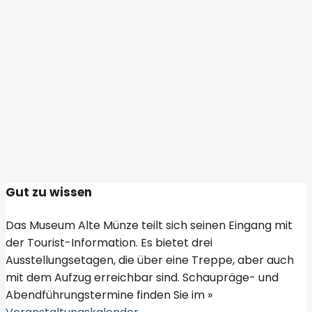
Stolberg (Harz) - Museum Alte Münze
Stolberg (Harz) - Museum Alte Münze
Museum Alte
Münze
Stolberg (Harz) - Museum Alte Münze
Stolberg (Harz) - Museum Alte Münze
Gut zu wissen
Das Museum Alte Münze teilt sich seinen Eingang mit
der Tourist-Information. Es bietet drei
Ausstellungsetagen, die über eine Treppe, aber auch
mit dem Aufzug erreichbar sind. Schaupräge- und
Abendführungstermine finden Sie im »