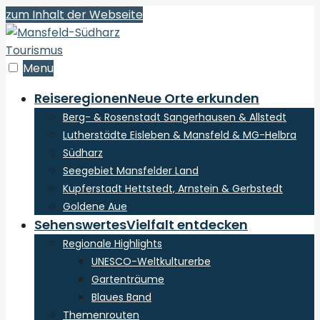
zum Inhalt der Webseite
Menu
Reiseregionen
Neue Orte erkunden
Berg- & Rosenstadt Sangerhausen & Allstedt
Lutherstädte Eisleben & Mansfeld & MG-Helbra
Südharz
Seegebiet Mansfelder Land
Kupferstadt Hettstedt, Arnstein & Gerbstedt
Goldene Aue
Sehenswertes
Vielfalt entdecken
Regionale Highlights
UNESCO-Weltkulturerbe
Gartenträume
Blaues Band
Themenrouten