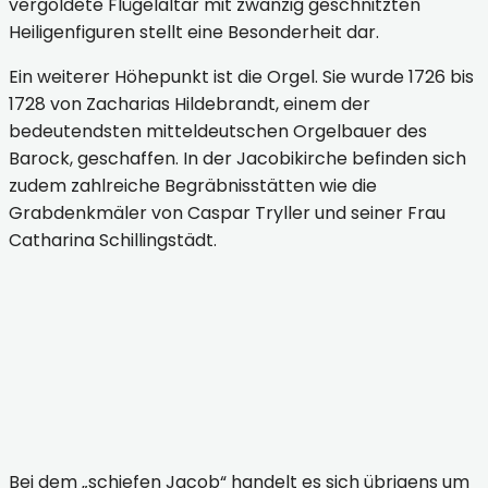
vergoldete Flügelaltar mit zwanzig geschnitzten
Heiligenfiguren stellt eine Besonderheit dar.
Ein weiterer Höhepunkt ist die Orgel. Sie wurde 1726 bis
1728 von Zacharias Hildebrandt, einem der
bedeutendsten mitteldeutschen Orgelbauer des
Barock, geschaffen. In der Jacobikirche befinden sich
zudem zahlreiche Begräbnisstätten wie die
Grabdenkmäler von Caspar Tryller und seiner Frau
Catharina Schillingstädt.
Sangerhausen - Jacobikirche Silhouette
Sangerhausen - Jacobikirche Mauerwerk
Sangerhausen - Turm Jakobikirche
Bei dem „schiefen Jacob“ handelt es sich übrigens um