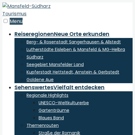
zum
Inhalt
der
Menu
Webseite
Reiseregionen
Neue Orte erkunden
Berg- & Rosenstadt Sangerhausen & Allstedt
Lutherstädte Eisleben & Mansfeld & MG-Helbra
Südharz
Seegebiet Mansfelder Land
Kupferstadt Hettstedt, Arnstein & Gerbstedt
Goldene Aue
Sehenswertes
Vielfalt entdecken
Regionale Highlights
UNESCO-Weltkulturerbe
Gartenträume
Blaues Band
Themenrouten
Straße der Romanik