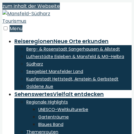
zum Inhalt der Webseite
Menu
Reiseregionen
Neue Orte erkunden
Berg- & Rosenstadt Sangerhausen & Allstedt
Lutherstädte Eisleben & Mansfeld & MG-Helbra
Südharz
Seegebiet Mansfelder Land
Kupferstadt Hettstedt, Arnstein & Gerbstedt
Goldene Aue
Sehenswertes
Vielfalt entdecken
Regionale Highlights
UNESCO-Weltkulturerbe
Gartenträume
Blaues Band
Themenrouten