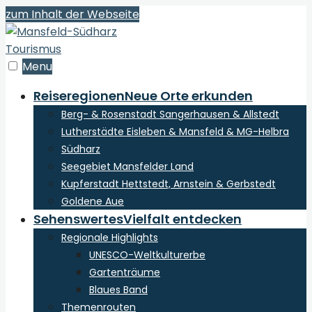
zum Inhalt der Webseite
Menu
Reiseregionen
Neue Orte erkunden
Berg- & Rosenstadt Sangerhausen & Allstedt
Lutherstädte Eisleben & Mansfeld & MG-Helbra
Südharz
Seegebiet Mansfelder Land
Kupferstadt Hettstedt, Arnstein & Gerbstedt
Goldene Aue
Sehenswertes
Vielfalt entdecken
Regionale Highlights
UNESCO-Weltkulturerbe
Gartenträume
Blaues Band
Themenrouten