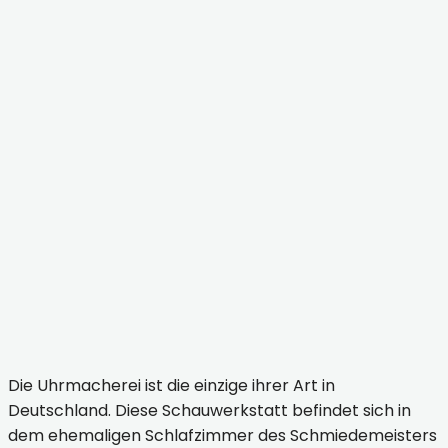
Südharz-Hainrode-Schauwerkstätten in der Alten
Schmiede Hainrode
Südharz-Hainrode-Schauwerkstätten in der Alten
Schmiede Hainrode
Südharz-Hainrode-Dorfkirche
Südharz-Hainrode
Südharz-Hainrode-Dorfkirche
Die Uhrmacherei ist die einzige ihrer Art in
Deutschland. Diese Schauwerkstatt befindet sich in
dem ehemaligen Schlafzimmer des Schmiedemeisters